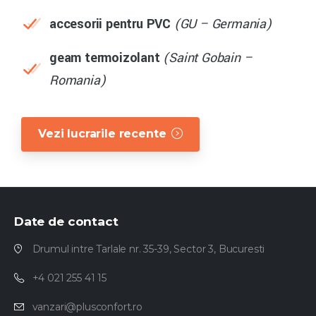
accesorii pentru PVC
(GU – Germania)
geam termoizolant
(Saint Gobain –
Romania)
Vezi lucrarile recente
Date
de
contact
Drumul intre Tarlale nr. 35-39, Sector 3, Bucuresti
+4 021 255 41 15
vanzari@plusconfort.ro